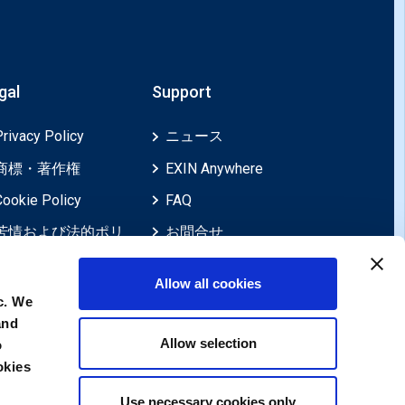
gal
Support
Privacy Policy
ニュース
商標・著作権
EXIN Anywhere
Cookie Policy
FAQ
苦情および法的ポリ
お問合せ
シー
Allow all cookies
苦情、レビュー、異
c. We
議申し立て、不服申
and
し立て
Allow selection
o
免責事項
okies
Use necessary cookies only