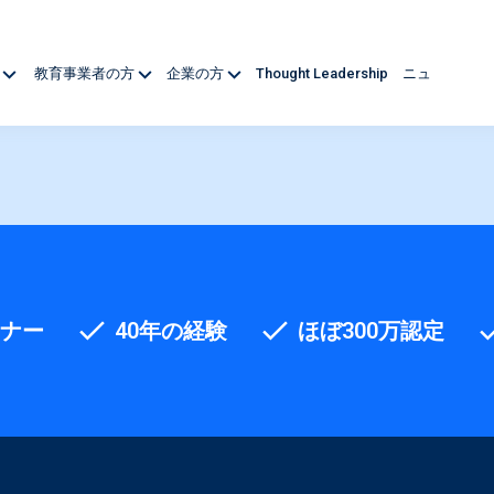
方
教育事業者の方
企業の方
Thought Leadership
ニュ
トナー
40年の経験
ほぼ300万認定