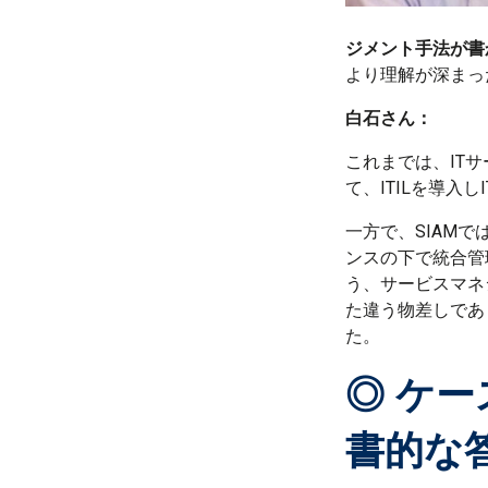
ジメント手法が書
より理解が深まっ
白石さん：
これまでは、IT
て、ITILを導入
一方で、SIAM
ンスの下で統合管
う、サービスマネ
た違う物差しであ
た。
◎ ケ
書的な