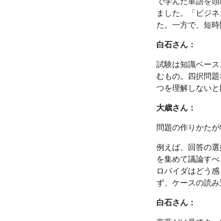
で学んだ単語を頭
ました。「ビジネ
た。一方で、短時
白石さん：
試験は知識ベース
むもの。四択問題
つを理解しないと
大歳さん：
問題の作りかたが
例えば、回答の選
を集めて議論すべ
ロバイダはどう感
ず、ケースの読み
白石さん：