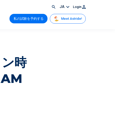
JA
Login
Meet Astride!
私の試験を予約する
ョン時
AM