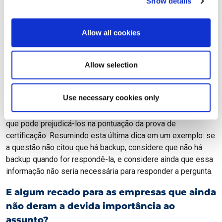
Show details
a um conceito no texto da questão e até uma das
alternativas de resposta que se refira a ele, mas a pergunta
está direcionada a outro conceito. Além disso, ater-se aos
Allow all cookies
conceitos da lei é essencial, e a interpretação das perguntas
deve ser restritiva, o que significa que o que não foi
explicitamente mencionado não deve ser considerado para
Allow selection
fins de resposta. Isso porque, muitas vezes, os
profissionais leem uma pergunta do simulado e começam a
Use necessary cookies only
conjecturar sobre hipóteses de cenários possíveis naquele
caso, e isso os leva, em geral, à uma resposta equivocada, o
que pode prejudicá-los na pontuação da prova de
certificação. Resumindo esta última dica em um exemplo: se
a questão não citou que há backup, considere que não há
backup quando for respondê-la, e considere ainda que essa
informação não seria necessária para responder a pergunta.
E algum recado para as empresas que ainda
não deram a devida importância ao
assunto?