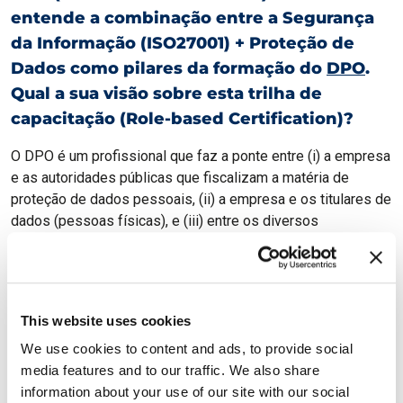
entende a combinação entre a Segurança
da Informação (ISO27001) + Proteção de
Dados como pilares da formação do
DPO
.
Qual a sua visão sobre esta trilha de
capacitação (Role-based Certification)?
O DPO é um profissional que faz a ponte entre (i) a empresa
e as autoridades públicas que fiscalizam a matéria de
proteção de dados pessoais, (ii) a empresa e os titulares de
dados (pessoas físicas), e (iii) entre os diversos
departamentos da organização que lidam com dados
pessoais, seja em meio físico ou digital. Dessa forma, ele
precisa ter tanto o conhecimento jurídico do que configura ou
não um processamento legítimo, como o conhecimento
This website uses cookies
técnico de segurança da informação, quedá o apoio material
We use cookies to content and ads, to provide social
à legitimidade do tratamento. Dessa forma, o programa do
media features and to our traffic. We also share
Exin acertou em unir esses dois pilares na formação do
information about your use of our site with our social
DPO.