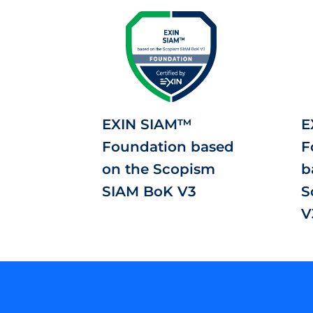
EXIN SIAM™
E
Foundation based
F
on the Scopism
b
SIAM BoK V3
S
V