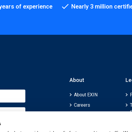
years of experience
Nearly 3 million certifi
About
Le
About EXIN
Careers
ECTS (European
Credit Transfer and
s
Accumulation