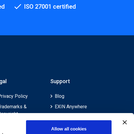
ed
ISO 27001 certified
gal
Support
Privacy Policy
Blog
Trademarks &
EXIN Anywhere
Copyright
EXIN and e-CF
Cookie Policy
Competences
Allow all cookies