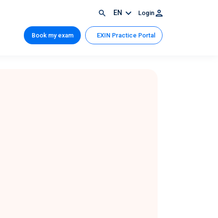
EN
Login
Book my exam
EXIN Practice Portal