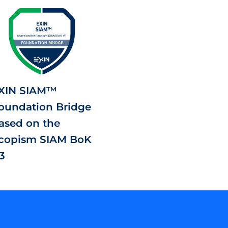
XIN SIAM™
oundation Bridge
ased on the
copism SIAM BoK
3