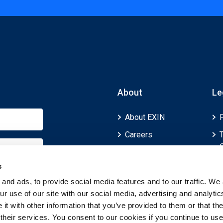
About
Le
About EXIN
Careers
ECTS (European
Credit Transfer and
s
Accumulation
and ads, to provide social media features and to our traffic. We 
System)
r use of our site with our social media, advertising and analytic
t with other information that you’ve provided to them or that th
 their services. You consent to our cookies if you continue to use