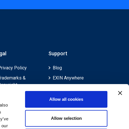
gal
Support
Privacy Policy
Blog
Trademarks &
EXIN Anywhere
Copyright
EXIN and e-CF
Cookie Policy
Competences
Allow all cookies
Legal Policies
FAQ
also
s
Feedback & Appeals
Contact us
Allow selection
ey’ve
Disclaimer
 our