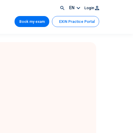
EN
Login
Book my exam
EXIN Practice Portal