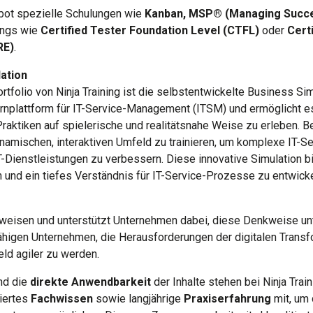
bot spezielle Schulungen wie
Kanban, MSP® (Managing Succ
nings wie
Certified Tester Foundation Level (CTFL)
oder
Cert
RE)
.
ation
tfolio von Ninja Training ist die selbstentwickelte Business Si
ernplattform für IT-Service-Management (ITSM) und ermöglicht e
ktiken auf spielerische und realitätsnahe Weise zu erleben. Be
namischen, interaktiven Umfeld zu trainieren, um komplexe IT-
-Dienstleistungen zu verbessern. Diese innovative Simulation bi
nd ein tiefes Verständnis für IT-Service-Prozesse zu entwicke
itsweisen und unterstützt Unternehmen dabei, diese Denkweise u
igen Unternehmen, die Herausforderungen der digitalen Transfo
ld agiler zu werden.
nd die
direkte Anwendbarkeit
der Inhalte stehen bei Ninja Trai
iertes
Fachwissen
sowie langjährige
Praxiserfahrung
mit, um