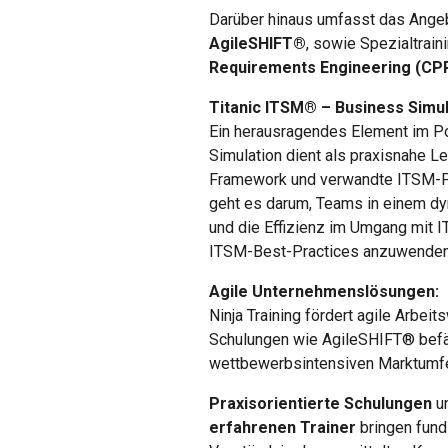
Darüber hinaus umfasst das Ange
AgileSHIFT®
, sowie Spezialtrai
Requirements Engineering (CP
Titanic ITSM® – Business Simul
Ein herausragendes Element im Por
Simulation dient als praxisnahe L
Framework und verwandte ITSM-Pra
geht es darum, Teams in einem dy
und die Effizienz im Umgang mit IT
ITSM-Best-Practices anzuwenden u
Agile Unternehmenslösungen:
Ninja Training fördert agile Arbe
Schulungen wie AgileSHIFT® befäh
wettbewerbsintensiven Marktumfe
Praxisorientierte Schulungen
u
erfahrenen Trainer
bringen fund