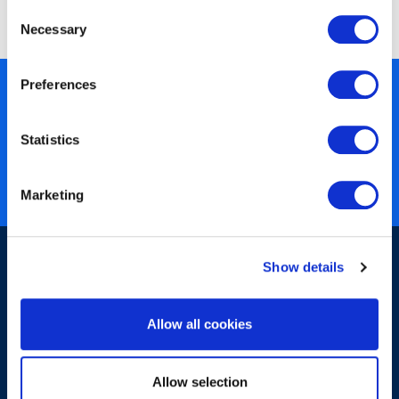
Expertenaustausch
Consent
Necessary
Selection
Preferences
450+ partners
40 years of experience
Statistics
Nearly 3 million certified
ISO 27001 certified
Marketing
Show details
Allow all cookies
Sign-up for our newsletter
Allow selection