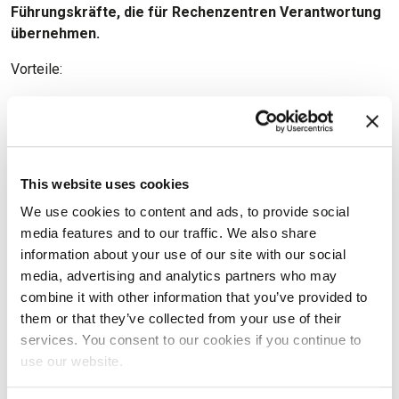
Führungskräfte,
die für Rechenzentren Verantwortung
übernehmen.
Vorteile:
Nachweis von RZ-Knowhow
durch international anerkannte
Abschlüsse
Spezialisten werden RZ-Generalisten
durch strukturierte RZ-
Schulungen
This website uses cookies
We use cookies to content and ads, to provide social
Rückgang der Ausfallwahrscheinlichkeit
durch Erhöhung der
media features and to our traffic. We also share
RZ-Compliance
information about your use of our site with our social
Schnellere Umsetzung von interdisziplinären RZ-Projekten
media, advertising and analytics partners who may
durch einheitliche Sprache
combine it with other information that you’ve provided to
them or that they’ve collected from your use of their
Mitarbeiterbindung statt Fachkräftemangel
durch aktive
services. You consent to our cookies if you continue to
Personalentwicklung
use our website.
Transferunterstützung
durch regelmäßigen