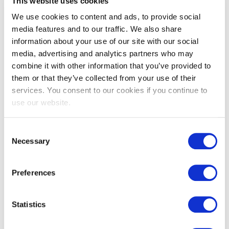
This website uses cookies
We use cookies to content and ads, to provide social
media features and to our traffic. We also share
information about your use of our site with our social
EXIN Information Security Foundation
media, advertising and analytics partners who may
combine it with other information that you’ve provided to
based on ISO/IEC 27001
them or that they’ve collected from your use of their
services. You consent to our cookies if you continue to
use our website.
Consent
Necessary
Selection
Preferences
EXIN Privacy & Data Protection
Foundation
Statistics