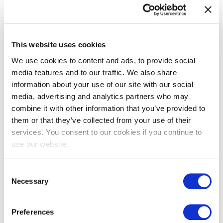
ETHICAL HACKING?
Download da Ementa e do Simulado
Aqui!
This website uses cookies
We use cookies to content and ads, to provide social
Informações
media features and to our traffic. We also share
information about your use of our site with our social
media, advertising and analytics partners who may
Data e hora
combine it with other information that you’ve provided to
them or that they’ve collected from your use of their
24/08/2020
services. You consent to our cookies if you continue to
20:00 - 21:30 UTC -3:00
use our website.
Organizador
Consent
Uniciv
Necessary
Selection
https://www.uniciv.com.br/
Etiquetas de eventos
Preferences