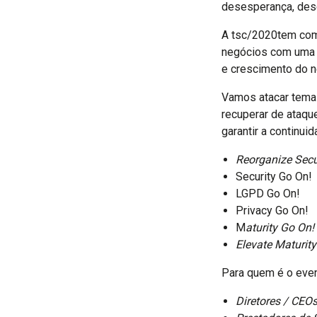
desesperança, des
A tsc/2020tem com
negócios com uma m
e crescimento do n
Vamos atacar temas
recuperar de ataqu
garantir a continu
Reorganize Secu
Security Go On!
LGPD Go On!
Privacy Go On!
M
aturity Go On!
Elevate Maturit
Para quem é o eve
Diretores / CEOs