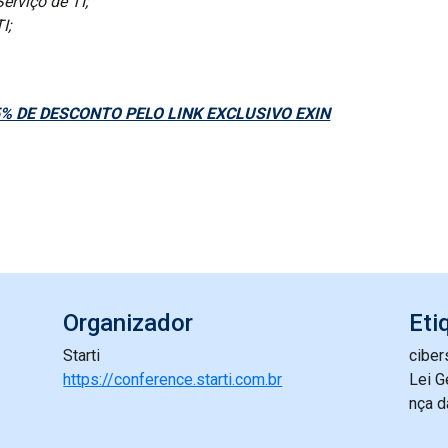
erviço de TI;
I;
% DE DESCONTO PELO LINK EXCLUSIVO EXIN
Organizador
Eti
Starti
cibe
https://conference.starti.com.br
Lei G
nça d