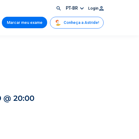
PT-BR
Login
Conheça a Astride!
Marcar meu exame
0 @ 20:00