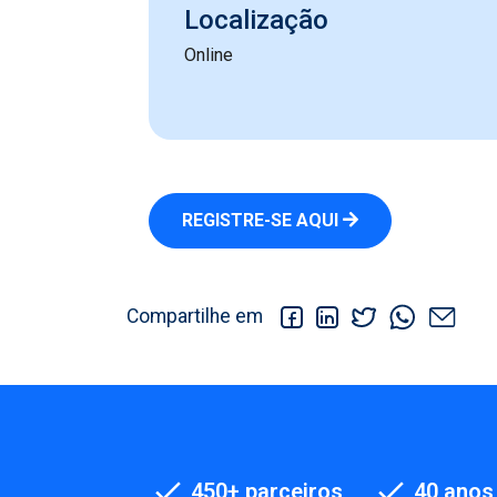
Localização
Online
REGISTRE-SE AQUI
Compartilhe em
450+ parceiros
40 anos 