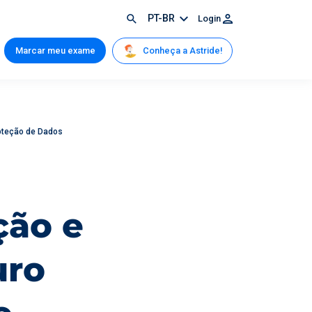
PT-BR
Login
Conheça a Astride!
Marcar meu exame
oteção de Dados
ção e
uro