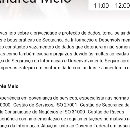
ovas leis sobre a privacidade e proteção de dados, torna-se aind
s e boas práticas de Segurança da Informação e Desenvolvimen
do constantes vazamentos de dados que deterioram não soment
s como também causam prejuízos devido às multas aplicadas 
nça de Segurança da Informação e Desenvolvimento Seguro apr
empresas estejam em conformidade com as leis e aumentem a c
réa Melo
xperiência em governança de serviços, especialista nas norma
20000 -Gestão de Serviços, ISO 27001 -Gestão de Segurança da
e Continuidade de Negócios e ISO 31000 -Gestão de Riscos
xperiência com implementação de regulamentações normativas n
ança da Informação. Atuação junto ao Governo Federal em assun