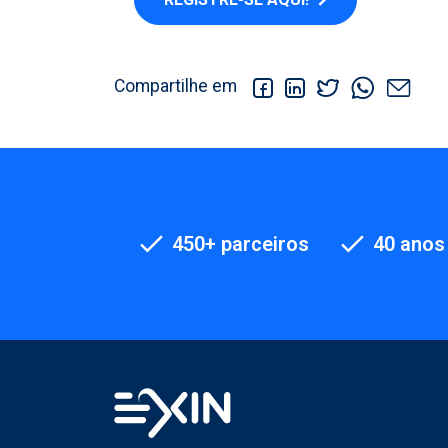
Compartilhe em
450+ parceiros
40 anos 