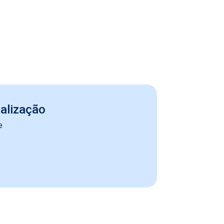
alização
e