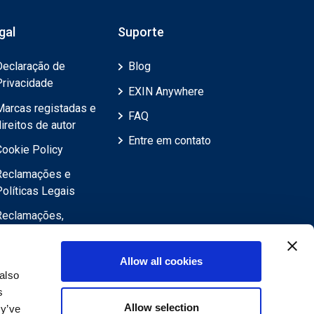
gal
Suporte
Declaração de
Blog
Privacidade
EXIN Anywhere
Marcas registadas e
FAQ
ireitos de autor
Entre em contato
Cookie Policy
Reclamações e
Políticas Legais
Reclamações,
Revisões,
Objecções,
Allow all cookies
Apelações
also
Declaração de
s
exoneração de
Allow selection
ey’ve