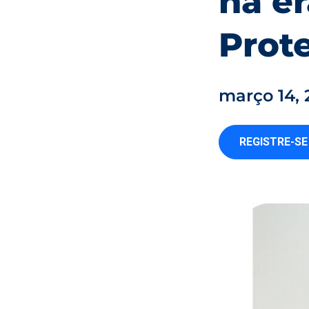
na er
Prot
março 14, 
REGISTRE-SE