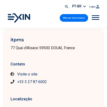
PT-BR
Login
Marcar meu exame
itpms
77 Quai d’Alsace 59500 DOUAI, France
Contato
Visite o site
+33 3 27 87 6002
Localização