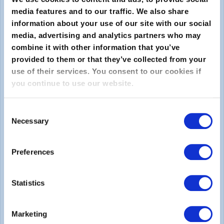
media features and to our traffic. We also share
information about your use of our site with our social
media, advertising and analytics partners who may
combine it with other information that you’ve
provided to them or that they’ve collected from your
use of their services. You consent to our cookies if
you continue to use our website.
Enviar
Consent
Sobre
Necessary
Selection
Sobre o EXIN
Preferences
Carreiras
Statistics
Legal
Marketing
Declaração de Privacidade