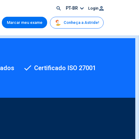
PT-BR
Login
Conheça a Astride!
Marcar meu exame
cados
Certificado ISO 27001