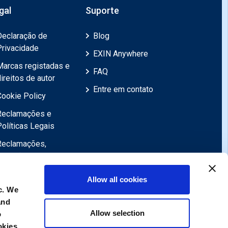
gal
Suporte
Declaração de
Blog
Privacidade
EXIN Anywhere
Marcas registadas e
FAQ
ireitos de autor
Entre em contato
Cookie Policy
Reclamações e
Políticas Legais
Reclamações,
Revisões,
Objecções,
Allow all cookies
Apelações
c. We
Declaração de
and
exoneração de
Allow selection
o
responsabilidade
okies