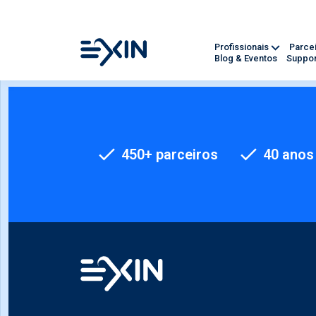
Profissionais
Parce
Blog & Eventos
Suppor
450+ parceiros
40 anos 