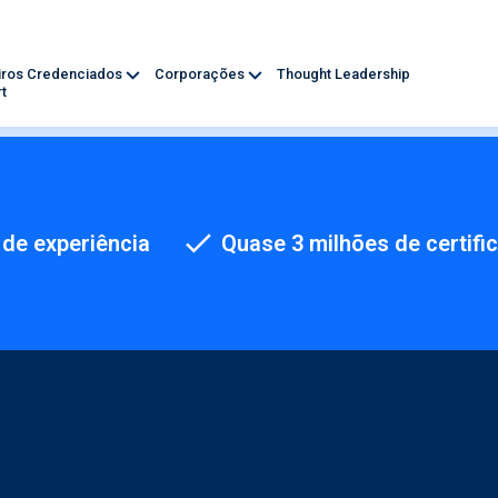
iros Credenciados
Corporações
Thought Leadership
t
de experiência
Quase 3 milhões de certifi