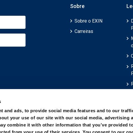
Sobre
Le
Sobre o EXIN
Carreiras
d
s
t and ads, to provide social media features and to our traffi
out your use of our site with our social media, advertising 
ay combine it with other information that you’ve provided t
ected from your use of their services. You consent to our co