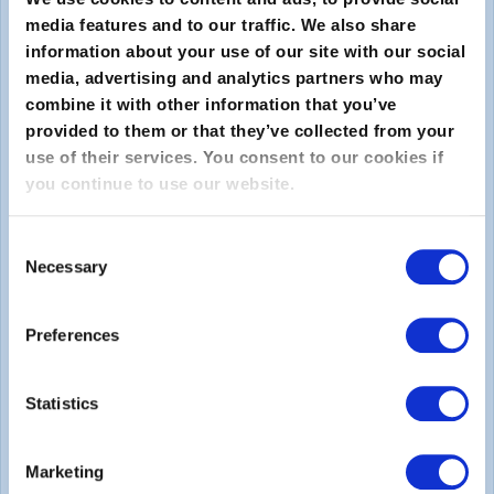
media features and to our traffic. We also share
information about your use of our site with our social
media, advertising and analytics partners who may
combine it with other information that you’ve
provided to them or that they’ve collected from your
use of their services. You consent to our cookies if
you continue to use our website.
Enviar
Consent
Sobre
Necessary
Selection
Sobre o EXIN
Preferences
Carreiras
Statistics
Legal
Marketing
Declaração de Privacidade