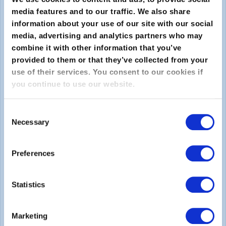
media features and to our traffic. We also share
information about your use of our site with our social
media, advertising and analytics partners who may
combine it with other information that you’ve
provided to them or that they’ve collected from your
use of their services. You consent to our cookies if
you continue to use our website.
Enviar
Consent
Sobre
Necessary
Selection
Sobre o EXIN
Preferences
Carreiras
Statistics
Legal
Marketing
Declaração de Privacidade