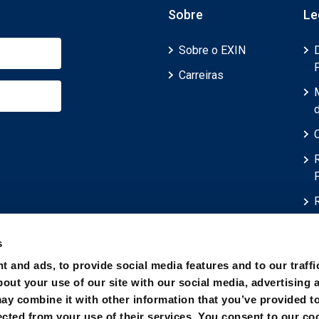
Sobre
Le
Sobre o EXIN
Carreiras
d
s
t and ads, to provide social media features and to our traffi
out your use of our site with our social media, advertising 
ay combine it with other information that you’ve provided t
ected from your use of their services. You consent to our co