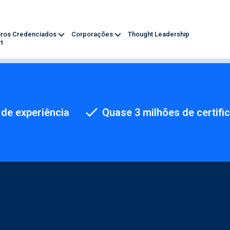
iros Credenciados
Corporações
Thought Leadership
t
de experiência
Quase 3 milhões de certifi