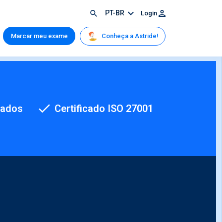
PT-BR
Login
Conheça a Astride!
Marcar meu exame
cados
Certificado ISO 27001