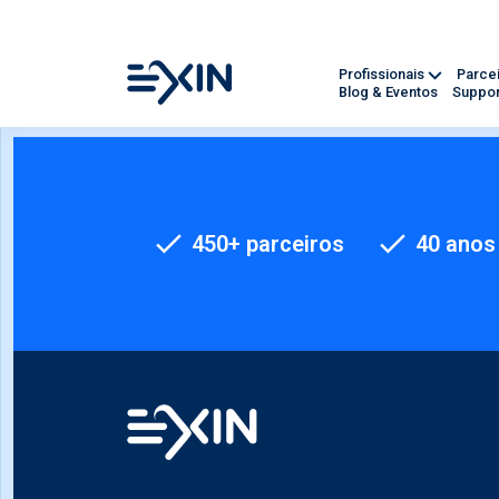
Profissionais
Parce
Blog & Eventos
Suppor
450+ parceiros
40 anos 