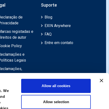
gal
Suporte
Declaração de
Blog
Privacidade
EXIN Anywhere
Marcas registadas e
FAQ
ireitos de autor
Entre em contato
Cookie Policy
Reclamações e
Políticas Legais
Reclamações,
Revisões,
Objecções,
Allow all cookies
Apelações
c. We
Declaração de
and
exoneração de
Allow selection
o
responsabilidade
okies