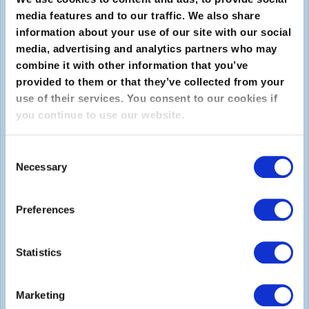
media features and to our traffic. We also share
information about your use of our site with our social
media, advertising and analytics partners who may
combine it with other information that you’ve
provided to them or that they’ve collected from your
use of their services. You consent to our cookies if
you continue to use our website.
Enviar
Consent
Sobre
Necessary
Selection
Sobre o EXIN
Preferences
Carreiras
Statistics
Legal
Marketing
Declaração de Privacidade