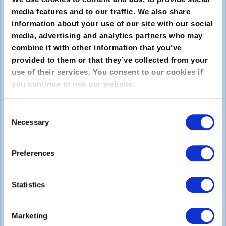
media features and to our traffic. We also share
information about your use of our site with our social
media, advertising and analytics partners who may
combine it with other information that you’ve
provided to them or that they’ve collected from your
use of their services. You consent to our cookies if
you continue to use our website.
Enviar
Consent
Sobre
Necessary
Selection
Sobre o EXIN
Preferences
Carreiras
Statistics
Legal
Marketing
Declaração de Privacidade