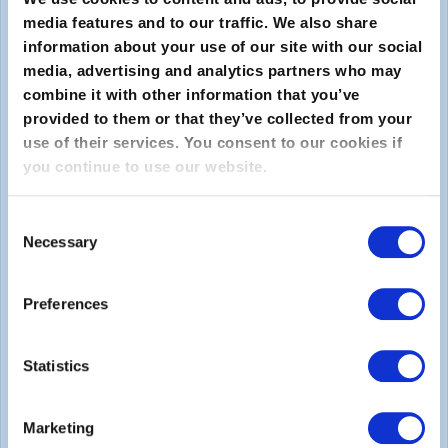
media features and to our traffic. We also share
information about your use of our site with our social
media, advertising and analytics partners who may
combine it with other information that you’ve
provided to them or that they’ve collected from your
use of their services. You consent to our cookies if
you continue to use our website.
Enviar
Consent
Sobre
Necessary
Selection
Sobre o EXIN
Preferences
Carreiras
Statistics
Legal
Marketing
Declaração de Privacidade