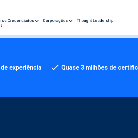
iros Credenciados
Corporações
Thought Leadership
t
de experiência
Quase 3 milhões de certifi