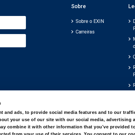
Sobre
Le
Sobre o EXIN
Carreiras
d
s
t and ads, to provide social media features and to our traffi
out your use of our site with our social media, advertising 
ay combine it with other information that you’ve provided t
ected from your use of their services. You consent to our co