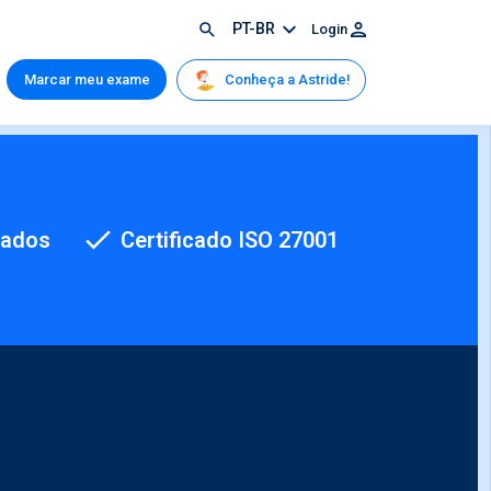
PT-BR
Login
Conheça a Astride!
Marcar meu exame
cados
Certificado ISO 27001