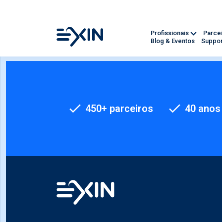
Profissionais
Parce
Blog & Eventos
Suppor
450+ parceiros
40 anos 