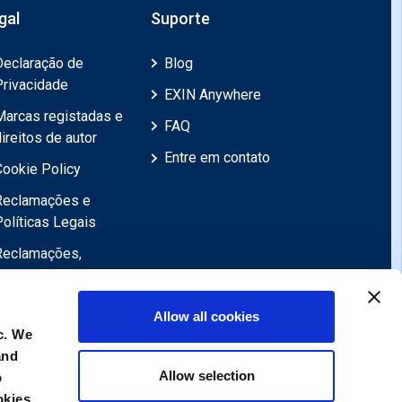
gal
Suporte
Declaração de
Blog
Privacidade
EXIN Anywhere
Marcas registadas e
FAQ
ireitos de autor
Entre em contato
Cookie Policy
Reclamações e
Políticas Legais
Reclamações,
Revisões,
Objecções,
Allow all cookies
Apelações
c. We
Declaração de
and
exoneração de
Allow selection
o
responsabilidade
okies