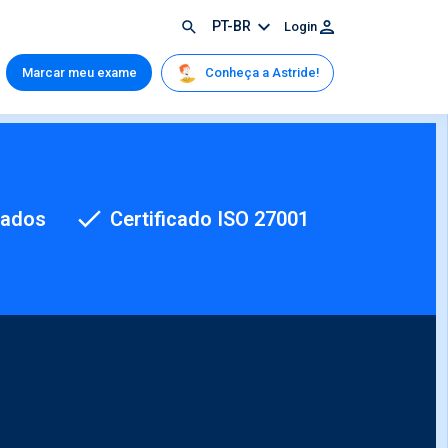
PT-BR
Login
Conheça a Astride!
Marcar meu exame
cados
Certificado ISO 27001