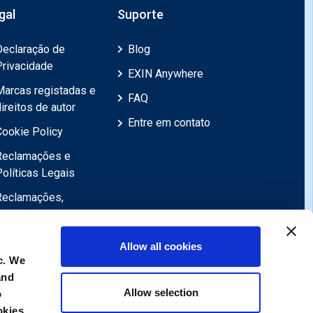
gal
Suporte
Declaração de
Blog
Privacidade
EXIN Anywhere
Marcas registadas e
FAQ
ireitos de autor
Entre em contato
Cookie Policy
Reclamações e
Políticas Legais
Reclamações,
Revisões,
Objecções,
Allow all cookies
Apelações
c. We
Declaração de
and
exoneração de
Allow selection
o
responsabilidade
okies