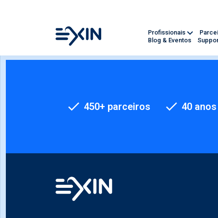
Profissionais
Parce
Blog & Eventos
Suppor
450+ parceiros
40 anos 