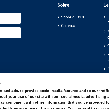
Sobre
Le
Sobre o EXIN
Carreiras
d
s
t and ads, to provide social media features and to our traffi
out your use of our site with our social media, advertising 
ay combine it with other information that you’ve provided t
ected from your use of their services. You consent to our co