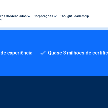
iros Credenciados
Corporações
Thought Leadership
t
de experiência
Quase 3 milhões de certifi