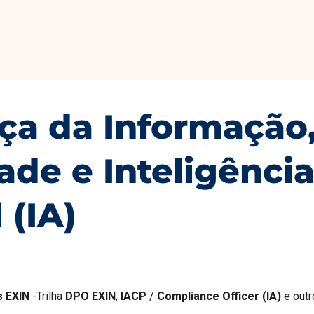
ça da Informação
ade e Inteligênci
l (IA)
s EXIN
-Trilha
DPO EXIN
,
IACP
/
Compliance Officer (IA)
e outr