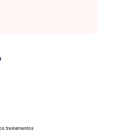
,
a
os treinamentos