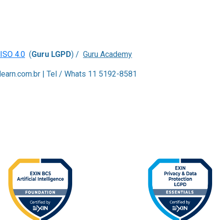
 ISO 4.0
(
Guru LGPD
) /
Guru Academy
ylearn.com.br | Tel / Whats 11 5192-8581