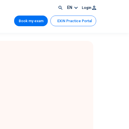
EN
Login
Book my exam
EXIN Practice Portal