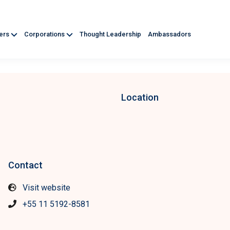
ners
Corporations
Thought Leadership
Ambassadors
Location
Contact
Visit website
+55 11 5192-8581